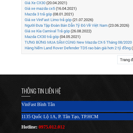
Giá Xe CX30
(20.04.2021)
Giá xe mazda cx5
(16.04.2021)
Mazda 3 trả góp
(08.01.2021)
Giá xe VinFast Limo trả góp
(21.07.2026)
Người Đưa Tập Đoàn Bán Dẫn Tỷ Đô Về Việt Nam
(23.06.2026)
Giá xe Kia Carnival Trả góp
(26.08.2022)
Mazda CX30 trả góp
(04.05.2021)
TƯNG BỪNG MUA SẮM CÙNG New Mazda CX-5 Tháng 08/2020
Hàng hiếm Land Rover Defender TD5 rao bán giá hơn 2 tỷ đồng
(
Trang 
THÔNG TIN LIÊN HỆ
VinFast Bình Tân
1135 Quốc Lộ 1A, P. Tân Tạo, TP.HCM
Hotline:
0975.012.012