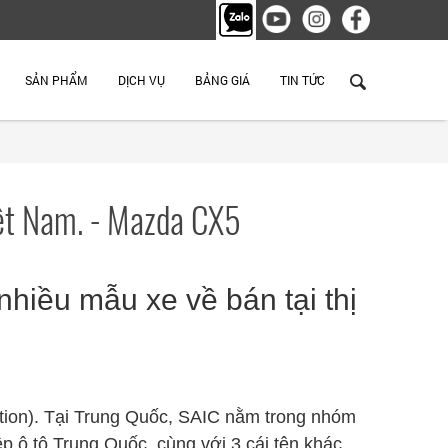
SẢN PHẨM
DỊCH VỤ
BẢNG GIÁ
TIN TỨC
iệt Nam. - Mazda CX5
hiều mẫu xe về bán tại thị
tion). Tại Trung Quốc, SAIC nằm trong nhóm
p ô tô Trung Quốc, cùng với 3 cái tên khác,