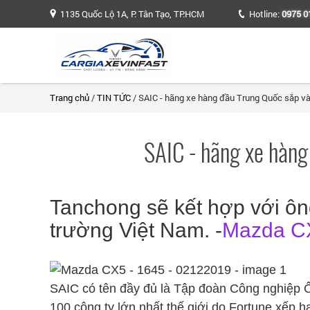
1135 Quốc Lộ 1A, P. Tân Tạo, TP.HCM
Hotline:
0975 0
Trang chủ
/
TIN TỨC
/ SAIC - hãng xe hàng đầu Trung Quốc sắp và
SAIC - hãng xe hàng
Tanchong sẽ kết hợp với ôn
trường Việt Nam. -
Mazda C
SAIC có tên đầy đủ là Tập đoàn Công nghiệp 
100 công ty lớn nhất thế giới do Fortune xếp 