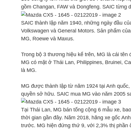
gồm Changan, FAW và Dongfeng. SAIC từng dẫn 
SAIC thành lập năm 1940, những ngày đầu của
Volkswagen và General Motors. Sản phẩm của S
MG, Roewe và Maxus.
Trong bộ 3 thương hiệu kể trên, MG là cái tên 
MG có mặt ở Thái Lan, Philippines, Bruinei, 
là MG.
MG được thành lập từ năm 1924 tại Anh quốc, từ
quyền sở hữu. SAIC mua MG vào năm 2005 sau k
Tại Thái Lan, MG bán tổng cộng 6 mẫu xe, ba
thời gian gần đây. Năm 2018, hãng xe gốc Anh
trước. MG hiện đứng thứ 9, với 2,3% thị phần ô