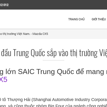
12 012
TRANG CHỦ
GIỚI THIỆU
o thị trường Việt Nam. - Mazda CX5
 đầu Trung Quốc sắp vào thị trường V
g lớn SAIC Trung Quốc để mang n
X5
Ô tô Thượng Hải (Shanghai Automotive Industry Corpora
hạng, và cũng thuộc nhóm Big Four của ngành công nghiệ