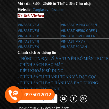
Mở cửa: 8:00 - 20:00 từ Thứ 2 đến Chủ nhật
Website:
C
argiaxevinfast.com
Xe ôtô Vinfast
VINFAST VF 3
VINFAST MINIO GREEN
VINFAST VF 5
VINFAST HERIO GREEN
VINFAST VF 6
VINFAST LIMO GREEN
VINFAST VF 8
VINFAST MPV 7
VINFAST VF 9
VINFAST EC VAN
Chính sách & thông tin
-THÔNG TIN ĐẠI LÝ VÀ TUYÊN BỐ MIỄN TRỪ T
- CHÍNH SÁCH BẢO MẬT
- ĐIỀU KHOẢN SỬ DỤNG
- CHÍNH SÁCH THANH TOÁN VÀ ĐẶT CỌC
- CHÍNH SÁCH BẢO HÀNH VÀ BẢO DƯỠNG
- CHÍNH SÁCH COOKIE
0975012012
ĐĂNG KÝ NHẬN TIN
Copyright © 2019 design by lê sơn.