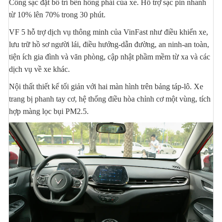
Cổng sạc đặt bố trí bên hông phải của xe. Hỗ trợ sạc pin nhanh
từ 10% lên 70% trong 30 phút.
VF 5 hỗ trợ dịch vụ thông minh của VinFast như điều khiển xe,
lưu trữ hồ sơ người lái, điều hướng-dẫn đường, an ninh-an toàn,
tiện ích gia đình và văn phòng, cập nhật phầm mềm từ xa và các
dịch vụ về xe khác.
Nội thất thiết kế tối giản với hai màn hình trên bảng táp-lô. Xe
trang bị phanh tay cơ, hệ thống điều hòa chỉnh cơ một vùng, tích
hợp màng lọc bụi PM2.5.