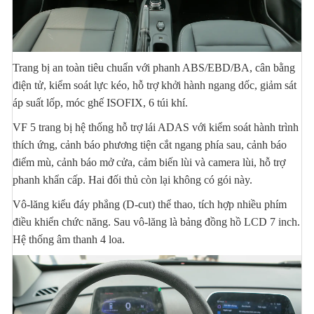
Trang bị an toàn tiêu chuẩn với phanh ABS/EBD/BA, cân bằng
điện tử, kiểm soát lực kéo, hỗ trợ khởi hành ngang dốc, giảm sát
áp suất lốp, móc ghế ISOFIX, 6 túi khí.
VF 5 trang bị hệ thống hỗ trợ lái ADAS với kiểm soát hành trình
thích ứng, cảnh báo phương tiện cắt ngang phía sau, cảnh báo
điểm mù, cảnh báo mở cửa, cảm biến lùi và camera lùi, hỗ trợ
phanh khẩn cấp. Hai đối thủ còn lại không có gói này.
Vô-lăng kiểu đáy phẳng (D-cut) thể thao, tích hợp nhiều phím
điều khiển chức năng. Sau vô-lăng là bảng đồng hồ LCD 7 inch.
Hệ thống âm thanh 4 loa.