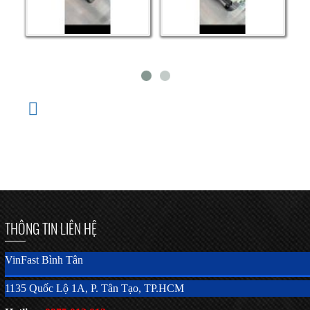
THÔNG TIN LIÊN HỆ
VinFast Bình Tân
1135 Quốc Lộ 1A, P. Tân Tạo, TP.HCM