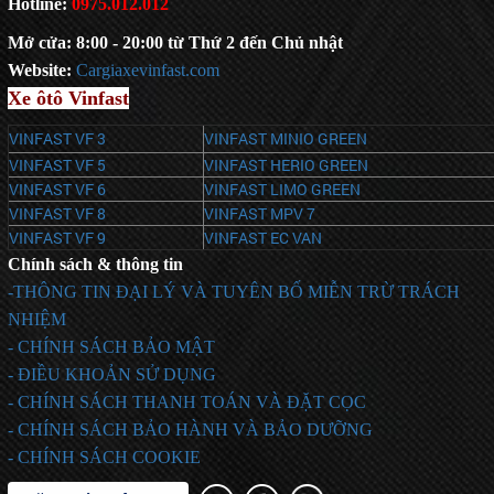
Hotline:
0975.012.012
Mở cửa: 8:00 - 20:00 từ Thứ 2 đến Chủ nhật
Website:
C
argiaxevinfast.com
Xe ôtô Vinfast
VINFAST VF 3
VINFAST MINIO GREEN
VINFAST VF 5
VINFAST HERIO GREEN
VINFAST VF 6
VINFAST LIMO GREEN
VINFAST VF 8
VINFAST MPV 7
VINFAST VF 9
VINFAST EC VAN
Chính sách & thông tin
-THÔNG TIN ĐẠI LÝ VÀ TUYÊN BỐ MIỄN TRỪ TRÁCH
NHIỆM
- CHÍNH SÁCH BẢO MẬT
- ĐIỀU KHOẢN SỬ DỤNG
- CHÍNH SÁCH THANH TOÁN VÀ ĐẶT CỌC
- CHÍNH SÁCH BẢO HÀNH VÀ BẢO DƯỠNG
- CHÍNH SÁCH COOKIE