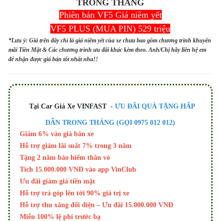
TRONG THÁNG
Phiên bản VF5 Giá niêm yết
VF5 PLUS (MUA PIN) 529 triệu
*Lưu ý: Giá trên đây chỉ là giá niêm yết của xe chưa bao gồm chương trình khuyến
mãi Tiền Mặt & Các chương trình ưu đãi khác kèm theo. Anh/Chị hãy liên hệ em
để nhận được giá bán tốt nhất nha!!
Tại Car Giá Xe VINFAST -
ƯU ĐÃI QUÀ TẶNG HẤP
DẪN TRONG THÁNG (GỌI 0975 012 012)
Giảm 6% vào giá bán xe
Hỗ trợ giảm lãi suất 7% trong 3 năm
Tặng 2 năm bảo hiểm thân vỏ
Tích 15.000.000 VNĐ vào app VinClub
Ưu đãi giảm giá tiền mặt
Hỗ trợ trả góp lên tới 90% giá trị xe
Hỗ trợ thu xăng đổi điện – Ưu đãi 15.000.000 VNĐ
Miễn 100% lệ phí trước bạ