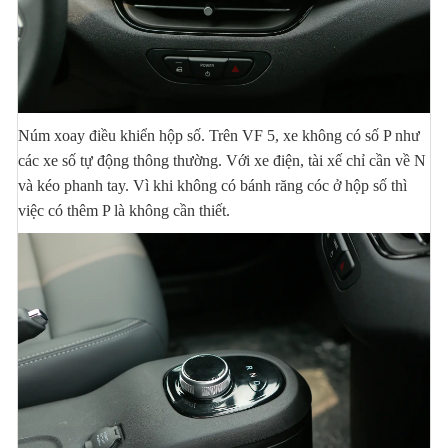
Núm xoay điều khiển hộp số. Trên VF 5, xe không có số P như
các xe số tự động thông thường. Với xe điện, tài xế chỉ cần về N
và kéo phanh tay. Vì khi không có bánh răng cóc ở hộp số thì
việc có thêm P là không cần thiết.