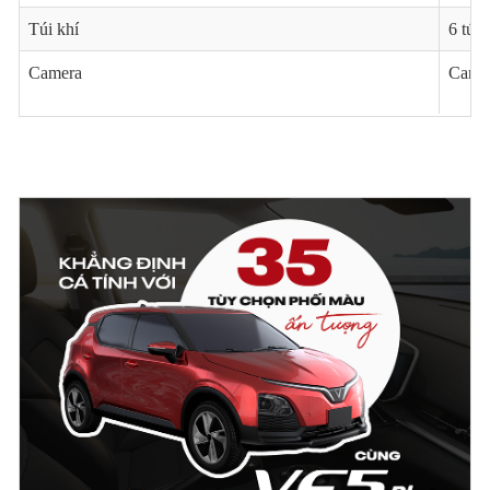
Túi khí
6 túi 
Camera
Camer