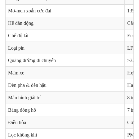
Mô-men xoắn cực đại
135 
Hệ dẫn động
Cầu t
Chế độ lái
Eco /
Loại pin
LFP 
Quãng đường di chuyển
>320
Mâm xe
Hợp k
Đèn pha & đèn hậu
Halo
Màn hình giải trí
8 inc
Bảng đồng hồ
7 inc
Điều hòa
Cơ
Lọc không khí
PM2.