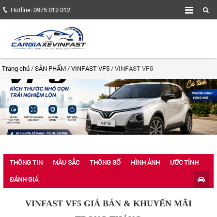
Hotline:
0975 012 012
Trang chủ
/
SẢN PHẨM
/
VINFAST VF5
/ VINFAST VF5
THÔNG TIN
MÀU SẮC
THÔNG SỐ
HÌNH ẢNH
ƯỚC TÍNH
ĐÁNH GIÁ
VINFAST VF5 GIÁ BÁN & KHUYẾN MÃI