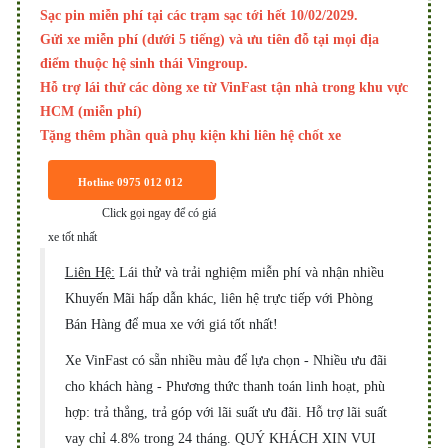
Sạc pin miễn phí tại các trạm sạc tới hết 10/02/2029.
Gửi xe miễn phí (dưới 5 tiếng) và ưu tiên đỗ tại mọi địa
điểm thuộc hệ sinh thái Vingroup.
Hỗ trợ lái thử các dòng xe từ VinFast tận nhà trong khu vực
HCM (miễn phí)
Tặng thêm phần quà phụ kiện khi liên hệ chốt xe
Hotline 0975 012 012
Click gọi ngay để có giá
xe tốt nhất
Liên Hệ:
Lái thử và trải nghiệm miễn phí và nhận nhiều
Khuyến Mãi hấp dẫn khác, liên hệ trực tiếp với Phòng
Bán Hàng để mua xe với giá tốt nhất!
Xe VinFast có sẵn nhiều màu để lựa chọn - Nhiều ưu đãi
cho khách hàng - Phương thức thanh toán linh hoạt, phù
hợp: trả thẳng, trả góp với lãi suất ưu đãi. Hỗ trợ lãi suất
vay chỉ 4.8% trong 24 tháng. QUÝ KHÁCH XIN VUI