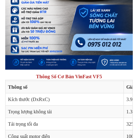
Thông Số Cơ Bản VinFast VF5
Thông số
Giá tr
Kích thước (DxRxC)
3.967
Trọng lượng không tải
1.360
Tải trọng tối đa
325 k
Công suất motor điện
100 k