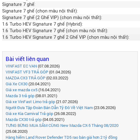
Signature 7 ghế:
Signature 7 ghế (chọn màu nội thất):
Signature 7 ghế (2 Ghế VIP) (chọn màu nội thất):
1.6 Turbo HEV Signature 7 ghế (Hybrid):
1.6 Turbo HEV Signature 7 ghế (chọn màu nội thất):
1.6 Turbo HEV Signature 7 ghế 2 Ghế VIP (chọn màu nội thất):
Bài viết liên quan
VINFAST EC VAN
(07.08.2026)
VINFAST VF3 TRẢ GÓP
(01.04.2026)
MAZDA CX3 TRẢ GÓP
(02.03.2022)
Giá Xe CX30
(20.04.2021)
Giá xe mazda cx5
(16.04.2021)
Mazda 3 trả góp
(08.01.2021)
Giá xe VinFast Limo trả góp
(21.07.2026)
Người Đưa Tập Đoàn Bán Dẫn Tỷ Đô Về Việt Nam
(23.06.2026)
Giá xe Kia Carnival Trả góp
(26.08.2022)
Mazda CX30 trả góp
(04.05.2021)
TƯNG BỪNG MUA SẮM CÙNG New Mazda CX-5 Tháng 08/2020
(25.08.2020)
Hàng hiếm Land Rover Defender TD5 rao bán giá hơn 2 tỷ đồng