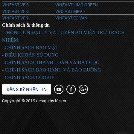
VINFAST VF 6
VINFAST LIMO GREEN
VINFAST VF 8
VINFAST MPV 7
VINFAST VF 9
VINFAST EC VAN
Chính sách & thông tin
-THÔNG TIN ĐẠI LÝ VÀ TUYÊN BỐ MIỄN TRỪ TRÁCH
NHIỆM
- CHÍNH SÁCH BẢO MẬT
- ĐIỀU KHOẢN SỬ DỤNG
- CHÍNH SÁCH THANH TOÁN VÀ ĐẶT CỌC
- CHÍNH SÁCH BẢO HÀNH VÀ BẢO DƯỠNG
- CHÍNH SÁCH COOKIE
ĐĂNG KÝ NHẬN TIN
Copyright © 2019 design by lê sơn.