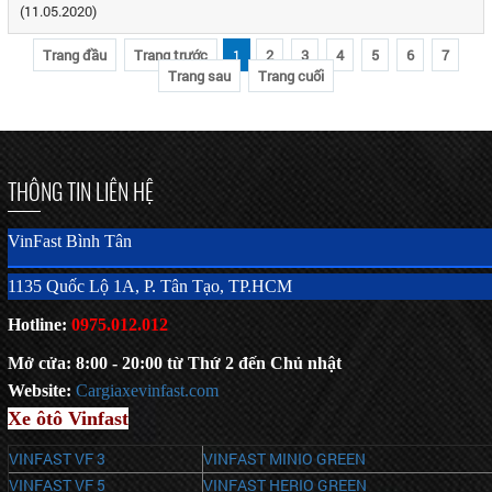
(11.05.2020)
Trang đầu
Trang trước
1
2
3
4
5
6
7
Trang sau
Trang cuối
THÔNG TIN LIÊN HỆ
VinFast Bình Tân
1135 Quốc Lộ 1A, P. Tân Tạo, TP.HCM
Hotline:
0975.012.012
Mở cửa: 8:00 - 20:00 từ Thứ 2 đến Chủ nhật
Website:
C
argiaxevinfast.com
Xe ôtô Vinfast
VINFAST VF 3
VINFAST MINIO GREEN
VINFAST VF 5
VINFAST HERIO GREEN