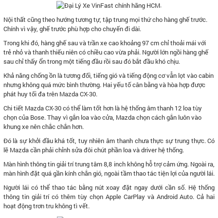
.
Nội thất cũng theo hướng tương tự, tập trung mọi thứ cho hàng ghế trước.
Chính vì vậy, ghế trước phù hợp cho chuyến đi dài.
Trong khi đó, hàng ghế sau và trần xe cao khoảng 97 cm chỉ thoải mái với
trẻ nhỏ và thanh thiếu niên có chiều cao vừa phải. Người lớn ngồi hàng ghế
sau chỉ thấy ổn trong một tiếng đầu rồi sau đó bắt đầu khó chịu.
Khả năng chống ồn là tương đối, tiếng gió và tiếng động cơ vẫn lọt vào cabin
nhưng không quá mức bình thường. Hai yếu tố cân bằng và hòa hợp được
phát huy tối đa trên Mazda CX-30.
Chi tiết Mazda CX-30 có thể làm tốt hơn là hệ thống âm thanh 12 loa tùy
chọn của Bose. Thay vì gắn loa vào cửa, Mazda chọn cách gắn luôn vào
khung xe nên chắc chắn hơn.
Đó là sự khởi đầu khá tốt, tuy nhiên âm thanh chưa thực sự trung thực. Có
lẽ Mazda cần phải chỉnh sửa đôi chút phần loa và driver hệ thống.
Màn hình thông tin giải trí trung tâm 8,8 inch không hỗ trợ cảm ứng. Ngoài ra,
màn hình đặt quá gần kính chắn gió, ngoài tầm thao tác tiện lợi của người lái.
Người lái có thể thao tác bằng nút xoay đặt ngay dưới cần số. Hệ thống
thông tin giải trí có thêm tùy chọn Apple CarPlay và Android Auto. Cả hai
hoạt động trơn tru không tì vết.