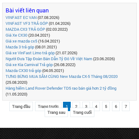
Bài viết liên quan
VINFAST EC VAN
(07.08.2026)
VINFAST VF3 TRẢ GÓP
(01.04.2026)
MAZDA CX3 TRẢ GÓP
(02.03.2022)
Giá Xe CX30
(20.04.2021)
Giá xe mazda cx5
(16.04.2021)
Mazda 3 trả góp
(08.01.2021)
Giá xe VinFast Limo trả góp
(21.07.2026)
Người Đưa Tập Đoàn Bán Dẫn Tỷ Đô Về Việt Nam
(23.06.2026)
Giá xe Kia Carnival Trả góp
(26.08.2022)
Mazda CX30 trả góp
(04.05.2021)
TƯNG BỪNG MUA SẮM CÙNG New Mazda CX-5 Tháng 08/2020
(25.08.2020)
Hàng hiếm Land Rover Defender TD5 rao bán giá hơn 2 tỷ đồng
(11.05.2020)
Trang đầu
Trang trước
1
2
3
4
5
6
7
Trang sau
Trang cuối