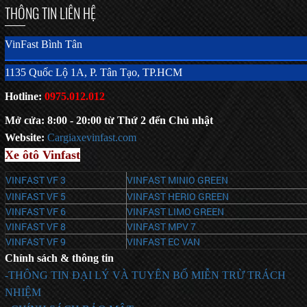
THÔNG TIN LIÊN HỆ
VinFast Bình Tân
1135 Quốc Lộ 1A, P. Tân Tạo, TP.HCM
Hotline:
0975.012.012
Mở cửa: 8:00 - 20:00 từ Thứ 2 đến Chủ nhật
Website:
C
argiaxevinfast.com
Xe ôtô Vinfast
VINFAST VF 3
VINFAST MINIO GREEN
VINFAST VF 5
VINFAST HERIO GREEN
VINFAST VF 6
VINFAST LIMO GREEN
VINFAST VF 8
VINFAST MPV 7
VINFAST VF 9
VINFAST EC VAN
Chính sách & thông tin
-THÔNG TIN ĐẠI LÝ VÀ TUYÊN BỐ MIỄN TRỪ TRÁCH
NHIỆM