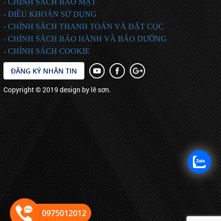
- CHÍNH SÁCH BẢO MẬT
- ĐIỀU KHOẢN SỬ DỤNG
- CHÍNH SÁCH THANH TOÁN VÀ ĐẶT CỌC
- CHÍNH SÁCH BẢO HÀNH VÀ BẢO DƯỠNG
- CHÍNH SÁCH COOKIE
ĐĂNG KÝ NHẬN TIN
Copyright © 2019 design by lê sơn.
0975012012