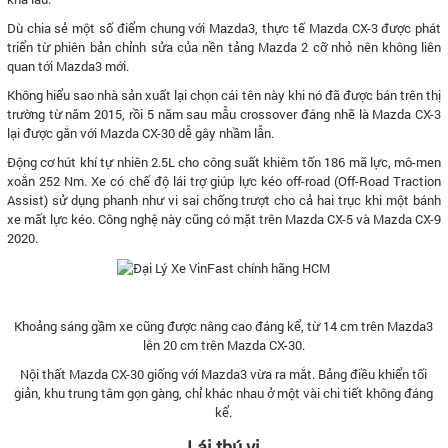
Dù chia sẻ một số điểm chung với Mazda3, thực tế Mazda CX-3 được phát
triển từ phiên bản chỉnh sửa của nền tảng Mazda 2 cỡ nhỏ nên không liên
quan tới Mazda3 mới.
Không hiểu sao nhà sản xuất lại chọn cái tên này khi nó đã được bán trên thị
trường từ năm 2015, rồi 5 năm sau mẫu crossover đáng nhẽ là Mazda CX-3
lại được gắn với Mazda CX-30 dễ gây nhầm lẫn.
Động cơ hút khí tự nhiên 2.5L cho công suất khiêm tốn 186 mã lực, mô-men
xoắn 252 Nm. Xe có chế độ lái trợ giúp lực kéo off-road (Off-Road Traction
Assist) sử dụng phanh như vi sai chống trượt cho cả hai trục khi một bánh
xe mất lực kéo. Công nghệ này cũng có mặt trên Mazda CX-5 và Mazda CX-9
2020.
Khoảng sáng gầm xe cũng được nâng cao đáng kể, từ 14 cm trên Mazda3
lên 20 cm trên Mazda CX-30.
Nội thất Mazda CX-30 giống với Mazda3 vừa ra mắt. Bảng điều khiển tối
giản, khu trung tâm gọn gàng, chỉ khác nhau ở một vài chi tiết không đáng
kể.
Lái thú vị