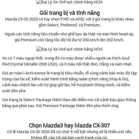
Gói trang bị và tính năng
Mazda CX-30 2020 có tùy chọn FWD và AWD, với 3 gói trang bị khác nhau
gồm Select, Preferred, và Premium.
Ngoài các tính năng tiêu chuẩn như ghế bọc da thật và màn hình head-up,
gói Premium còn tăng tốc độ tối đa từ 200 km/h lên 202 km/h.
Xe có 7 màu ngoại thất, trong đó có màu được nhiều người ưa thích Soul
Red Crystal Metallic (595 USD), và 3 màu nội thất đen, trắng và xám nhạt.
Gói an toàn i-Activsense là trang bị tiêu chuẩn, đi cùng cảnh báo mức độ tập
trung của tài xế, kiểm soát hành trình bằng radar (chức năng Stop & Go),
cảnh báo chệch làn với trợ giúp giữ làn, hỗ trợ phanh thông minh, và kiểm
soát đèn pha.
Gói trang bị Select Package thêm theo dõi điểm mù với cảnh báo giao thông
băng qua phía sau. Gói Premium Package thêm đèn pha thích ứng.
Chọn Mazda3 hay Mazda CX-30?
Có lẽ Mazda CX-30 2020 đã có chút ít nổi bật nhưng sẽ là thiếu sót nếu
không đề cập tới giá bán cạnh tranh của nó.