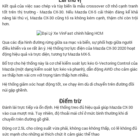
Kết quả của việc sao chép và tùy biến là mẫu crossover cỡ nhỏ cạnh tranh
tốt trên thị trường - Mazda CX-30. Nếu Mazda CX-5 cải thiện đáng kể khả
năng lái thú vị, Mazda CX-30 cũng tỏ ra không kém cạnh, thậm chí còn trội
hơn.
Qua các địa hình đường rừng giữa sa mạc và biển, sự phối hợp giữa người
điều khiển và xe rất ăn ý. Hệ thống trợ lực điện của Mazda CX-30 2020 hoạt
động hiệu quả và trực diện, tương tự Mazda MX-5.
Bổ trợ cho hệ thống này là cơ chế kiểm soát lực kéo G-Vectoring Control của
Mazda (một dạng kiểm soát lực kéo và phanh), dẫn động AWD cho cảm giác
xe thấp hơn vài cm với trọng tâm thấp hơn nhiều.
Hệ thống giảm xóc hoạt động tốt, xe chạy êm dù di chuyển trên đường đồi
núi gập ghềnh.
Điểm trừ
Đánh lái trực tiếp và ổn định. Hệ thống treo đủ hiệu quả giúp Mazda CX-30
vào cua mượt mà. Tuy nhiên, độ thoải mái chỉ ở mức bình thường khi di
chuyển trên đường gồ ghề.
Động cơ 2.5L cho công suất vừa phải, không cao không thấp, có lẽ không đủ
sức mạnh cho những ai thích chút ít cảm giác thể thao