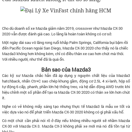
Cho dù doanh số xe Mazda giảm năm 2019, crossover như Mazda CX-30
2020 vẫn được đánh giá cao. Lo lắng là hoàn toàn không có cơ sở.
Một ngày dài sau vô lăng rong ruổi khắp Palm Springs, California bụi bặm rồi
đến Pacific Ocean ngoài San Diego, Mazda CX-30 2020 cho thấy nó là chiếc
Mazda3 không hơn không kém, chỉ có điều thân xe cao hơn chút mà thôi.
Với nhiều người, như thế đã là quá ổn.
Bản sao của Mazda3
Các kỹ sư Mazda chắc hẳn đã áp dụng y nguyên chất liệu của Mazda3
hatchback, nhấn Ctr+C sao chép khung gầm, động cơ 2.5L 4 xi-lanh, hộp số
tự động 6 cấp, phanh, phần lớn hệ thống treo, và hệ dẫn động AWD trước khi
hiệu chỉnh một số phần để tạo ra Mazda CX-30 2020 có thân xe lớn hơn chút
ít.
Nghe có vẻ không mấy sáng tạo nhưng thực tế Mazda3 là mẫu xe tốt và
việc dựa vào nó để phát triển Mazda CX-30 2020 không có gì phải xấu hổ.
Có một chút cần phải nói rõ ở đây nếu không nhiều người sẽ nhầm Mazda
CX-30 với Mazda CX-3. Mazda CX-3 không phải xe mới mà nó đã tồn tại từ
khá lâu.