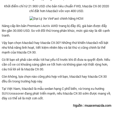
Khởi điểm chỉ từ 21.900 USD cho bản tiêu chuẩn FWD, Mazda CX-30 2020
chỉ đắt hơn Mazda3 vỏn vẹn 400 USD.
Nâng cấp lên bản Premium i-Activ AWD trang bị đầy đủ, giá bán được đẩy
lên gần 30.000 USD. So với đối thủ trong phân khúc, mức giá này là rất cạnh
tranh.
Vậy bạn chọn Mazda3 hay Mazda CX-30? Những thứ khiến Mazda3 nổi bật
như khả năng linh hoạt, tiết kiệm nhiên liệu và lái thú vị cũng chính là thế
mạnh của Mazda CX-30.
Có lẽ bạn sẽ phải cân nhắc tới hai yếu tố trước khi đi đưa ra quyết định. Nếu
cần cỗ xe có khoảng sáng gầm xe tốt hơn và không gian nội thất rộng hơn,
câu trả lời sẽ là Mazda CX-30.
Còn không, lựa chọn nào cũng phù hợp với bạn, Mazda3 hay Mazda CX-30
đều ổn trong trường hợp này.
Tại Việt Nam, Mazda3 là mẫu sedan hạng C phổ biến, và trong xu hướng
SUV/crossover đang phát triển mạnh, nếu Mazda CX-30 sớm được mang về,
đây có thể sẽ là một cơn sốt.
Nguồn : muaxemazda.com