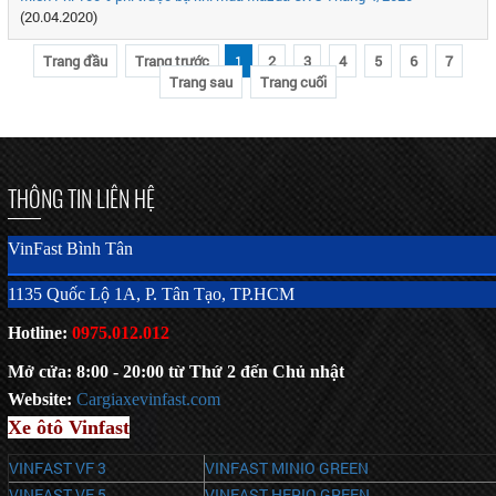
(20.04.2020)
Trang đầu
Trang trước
1
2
3
4
5
6
7
Trang sau
Trang cuối
THÔNG TIN LIÊN HỆ
VinFast Bình Tân
1135 Quốc Lộ 1A, P. Tân Tạo, TP.HCM
Hotline:
0975.012.012
Mở cửa: 8:00 - 20:00 từ Thứ 2 đến Chủ nhật
Website:
C
argiaxevinfast.com
Xe ôtô Vinfast
VINFAST VF 3
VINFAST MINIO GREEN
VINFAST VF 5
VINFAST HERIO GREEN