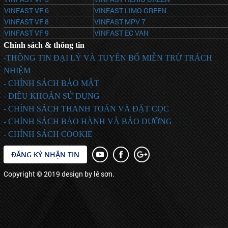
VINFAST VF 6
VINFAST LIMO GREEN
VINFAST VF 8
VINFAST MPV 7
VINFAST VF 9
VINFAST EC VAN
Chính sách & thông tin
-THÔNG TIN ĐẠI LÝ VÀ TUYÊN BỐ MIỄN TRỪ TRÁCH
NHIỆM
- CHÍNH SÁCH BẢO MẬT
- ĐIỀU KHOẢN SỬ DỤNG
- CHÍNH SÁCH THANH TOÁN VÀ ĐẶT CỌC
- CHÍNH SÁCH BẢO HÀNH VÀ BẢO DƯỠNG
- CHÍNH SÁCH COOKIE
ĐĂNG KÝ NHẬN TIN
Copyright © 2019 design by lê sơn.