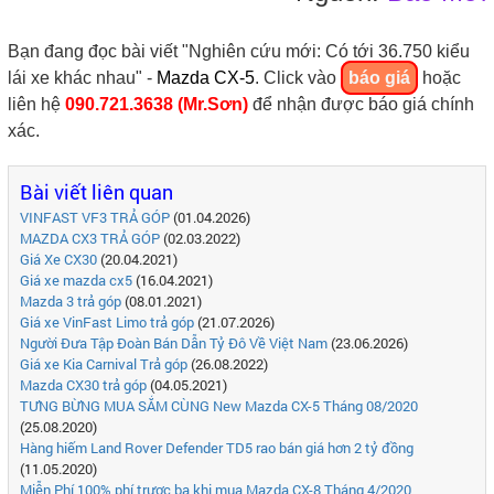
Bạn đang đọc bài viết "Nghiên cứu mới: Có tới 36.750 kiểu
lái xe khác nhau" -
Mazda CX-5
. Click vào
báo giá
hoặc
liên hệ
090.721.3638 (Mr.Sơn)
để nhận được báo giá chính
xác.
Bài viết liên quan
VINFAST VF3 TRẢ GÓP
(01.04.2026)
MAZDA CX3 TRẢ GÓP
(02.03.2022)
Giá Xe CX30
(20.04.2021)
Giá xe mazda cx5
(16.04.2021)
Mazda 3 trả góp
(08.01.2021)
Giá xe VinFast Limo trả góp
(21.07.2026)
Người Đưa Tập Đoàn Bán Dẫn Tỷ Đô Về Việt Nam
(23.06.2026)
Giá xe Kia Carnival Trả góp
(26.08.2022)
Mazda CX30 trả góp
(04.05.2021)
TƯNG BỪNG MUA SẮM CÙNG New Mazda CX-5 Tháng 08/2020
(25.08.2020)
Hàng hiếm Land Rover Defender TD5 rao bán giá hơn 2 tỷ đồng
(11.05.2020)
Miễn Phí 100% phí trược bạ khi mua Mazda CX-8 Tháng 4/2020