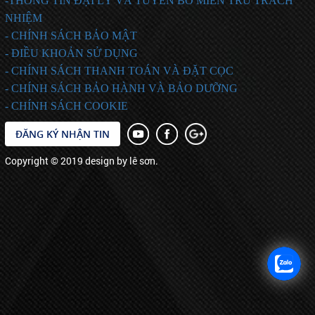
-THÔNG TIN ĐẠI LÝ VÀ TUYÊN BỐ MIỄN TRỪ TRÁCH
NHIỆM
- CHÍNH SÁCH BẢO MẬT
- ĐIỀU KHOẢN SỬ DỤNG
- CHÍNH SÁCH THANH TOÁN VÀ ĐẶT CỌC
- CHÍNH SÁCH BẢO HÀNH VÀ BẢO DƯỠNG
- CHÍNH SÁCH COOKIE
ĐĂNG KÝ NHẬN TIN
Copyright © 2019 design by lê sơn.