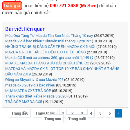
báo giá
hoặc liên hệ
090.721.3638 (Mr.Sơn)
để nhận
được báo giá chính xác.
Bài viết liên quan
Mùa Quà Tặng Từ Mazda Tân Sơn Nhất Tháng 10 này
(26.07.2019)
Mazda 2 giá bao nhiêu? Khuyến mãi tháng 08/2019?
(10.08.2019)
NHỮNG TRANG BỊ ĐẲNG CẤP TRÊN MAZDA CX-5 MỚI
(27.08.2019)
MAZDA CX-5 ƯU ĐÃI LÊN ĐẾN 100 TRIỆU ĐỒNG
(27.08.2019)
Mazda CX-5 mới có camera 360, giá cao nhất 1,149 tỷ
(28.07.2019)
MUA XE MAZDA THÁNG 9 ƯU ĐÃI CHƯA TỪNG CÓ
(20.09.2019)
MAZDA3 VÀ MAZDA CX-5 LỌT TOP 10 XE BÁN CHẠY NHẤT 6 THÁNG
ĐẦU NĂM 2019
(26.09.2019)
Động cơ Skyactiv-X của Mazda ???
(03.10.2019)
mazda cx8 2019 giá bao nhiêu
(03.10.2019)
MUA MAZDA CX5 TRẢ GÓP
(05.10.2019)
Tham khảo thiết kế xe Mazda 3 2020
(01.11.2019)
TRẢ GÓP MAZDA CX5
(19.11.2019)
Trang đầu
Trang trước
1
2
3
4
5
6
7
Trang sau
Trang cuối