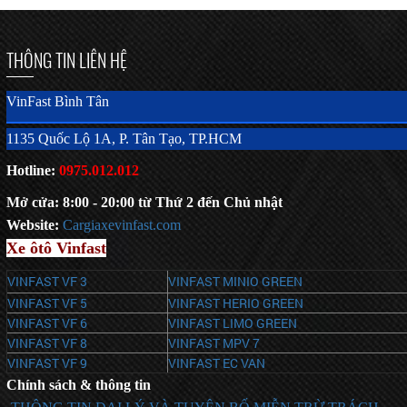
THÔNG TIN LIÊN HỆ
VinFast Bình Tân
1135 Quốc Lộ 1A, P. Tân Tạo, TP.HCM
Hotline:
0975.012.012
Mở cửa: 8:00 - 20:00 từ Thứ 2 đến Chủ nhật
Website:
C
argiaxevinfast.com
Xe ôtô Vinfast
VINFAST VF 3
VINFAST MINIO GREEN
VINFAST VF 5
VINFAST HERIO GREEN
VINFAST VF 6
VINFAST LIMO GREEN
VINFAST VF 8
VINFAST MPV 7
VINFAST VF 9
VINFAST EC VAN
Chính sách & thông tin